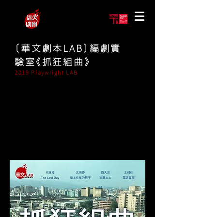
〔華文劇本LAB〕編劇實
驗室《抓狂組曲》
2019 Playwright LAB