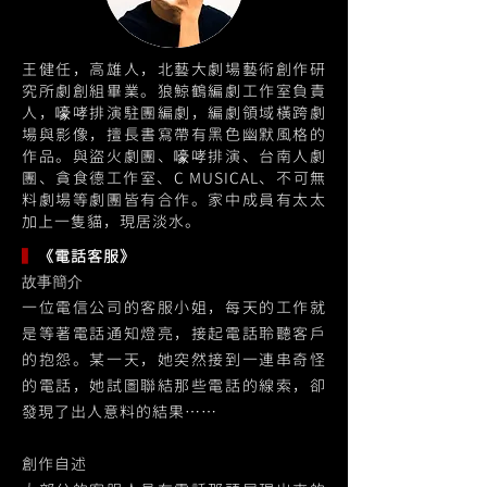
王健任，高雄人，北藝大劇場藝術創作研
究所劇創組畢業。狼鯨鶴編劇工作室負責
人，嚎哮排演駐團編劇，編劇領域橫跨劇
場與影像，擅長書寫帶有黑色幽默風格的
作品。與盜火劇團、嚎哮排演、台南人劇
團、貪食德工作室、C MUSICAL、不可無
料劇場等劇團皆有合作。家中成員有太太
加上一隻貓，現居淡水。
▍
《電話客服》
故事簡介
一位電信公司的客服小姐，每天的工作就
是等著電話通知燈亮，接起電話聆聽客戶
的抱怨。某一天，她突然接到一連串奇怪
的電話，她試圖聯結那些電話的線索，卻
發現了出人意料的結果……
創作自述