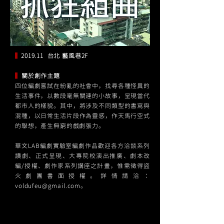
▍
2019.11 台北 藝風巷2F
▍
關於創作主題
四位編劇嘗試在紛亂的社會中，找尋各種怪異的
⽣活事件，以數段毫無關連的⼩故事，呈現當代
都市人的樣貌。其中，將涉及不同類型的書寫與
混種，以⽇常⽣活⽚段作為靈感，作天⾺⾏空式
的聯想，產⽣無窮的戲劇張⼒。
華文LAB編劇實驗室編劇作品歡迎各方洽談系列
讀劇、正式呈現、大專院校演出推廣、劇本改
編/授權、劇作家系列講座之計畫，​惟需徵得盜
火劇團書面授權。詳情請洽：
voldufeu@gmail.com
。