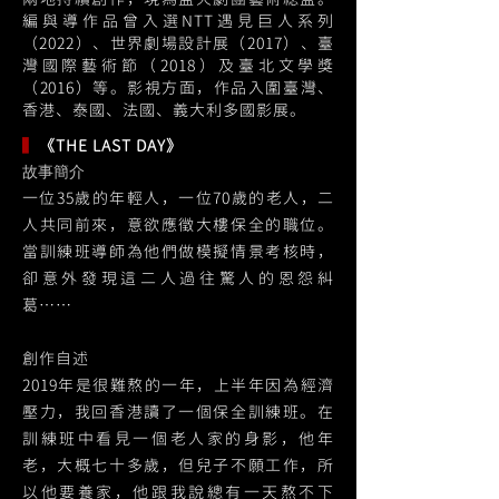
編與導作品曾入選NTT遇見巨人系列
（2022）、世界劇場設計展（2017）、臺
灣國際藝術節（2018）及臺北文學獎
（2016）等。影視方面，作品入圍臺灣、
香港、泰國、法國、義大利多國影展。
▍
《THE LAST DAY》
故事簡介
一位35歲的年輕人，一位70歲的老人，二
人共同前來，意欲應徵大樓保全的職位。
當訓練班導師為他們做模擬情景考核時，
卻意外發現這二人過往驚人的恩怨糾
葛……
創作自述
2019年是很難熬的一年，上半年因為經濟
壓力，我回香港讀了一個保全訓練班。在
訓練班中看見一個老人家的身影，他年
老，大概七十多歲，但兒子不願工作，所
以他要養家，他跟我說總有一天熬不下