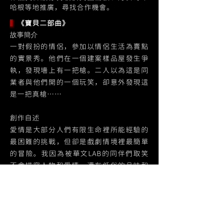
哈根等地推廣，尋找合作機會。
▍
《寶貝二部曲》
故事簡介
一對假扮的情侶，參加以情侶生活為賣點
的實景秀。他們在一個建案樣品屋發生爭
執，發現墻上有一把槍。二人以為這是同
業者與他們開的一個玩笑，卻意外發現這
是一把真槍……
創作自述
愛情是大部分人們有限生命裡所能經驗的
最困難的挑戰，但卻是戲劇情境裡最簡單
的冒險。我因為被華文LAB的同伴們取笑
不會描寫人物和愛情，還有低俗的品味和
好大喜功，於是還沒深思熟慮就接下這個
挑戰，以至於落得不論生活還是創作都得
在愛情的泥沼裡打滾的下場。萬幸的是我
的伴侶我的愛人楊詠盛給了我靈感與支