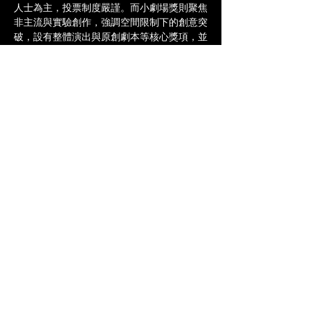
人士為主，投票制度嚴謹。而小劇場獎則聚焦
非主流與實驗創作，強調空間限制下的創意突
破，設有整體演出與原創劇本等核心獎項，並
避免利益衝突，鼓勵多元聲音。一直有留意兩
個獎項選出來的作品，有重疊之處，但大多各
自繽紛，兩個獎項一大一小，一主流一實驗，
構築出香港劇場光譜的兩端。
整理此文章的一大原因，是下一個月便是臺北
戲劇獎的頒獎典禮，感覺此項獎項融合了東尼
獎的制度，評審機制創新，邀請由50位包含
觀眾代表和專業人士組成的「看戲觀察團」進
行初審，再由第二輪評審委員進行終審，強調
藝術面與社會性兼具，我覺得這是令公眾更有
參與感的方法之一，也是跟香港舞台劇獎較不
同的地方。有開始也自然會引發爭議，但有爭
議自然有更多的討論，始終，相較於台新藝術
獎、牯嶺街小劇場劇場節目選拔及台北藝穗
獎，臺灣確是需要一個更大型、涵蓋面更廣的
獎項，期待第一屆臺北戲劇獎後，臺灣的獎項
可發展出更多元，延伸至非主流、實驗，甚至