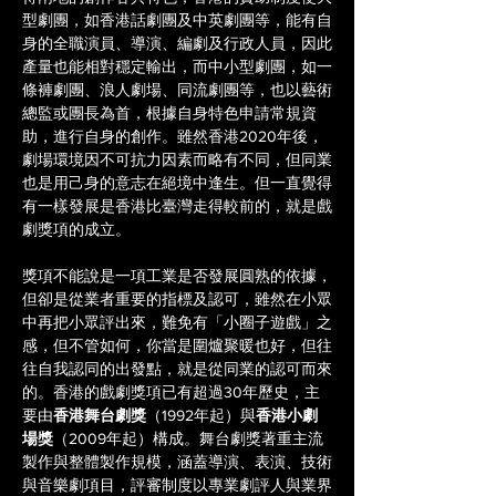
型劇團，如香港話劇團及中英劇團等，能有自
身的全職演員、導演、編劇及行政人員，因此
產量也能相對穩定輸出，而中小型劇團，如一
條褲劇團、浪人劇場、同流劇團等，也以藝術
總監或團長為首，根據自身特色申請常規資
助，進行自身的創作。雖然香港2020年後，
劇場環境因不可抗力因素而略有不同，但同業
也是用己身的意志在絕境中逢生。但一直覺得
有一樣發展是香港比臺灣走得較前的，就是戲
劇獎項的成立。
獎項不能說是一項工業是否發展圓熟的依據，
但卻是從業者重要的指標及認可，雖然在小眾
中再把小眾評出來，難免有「小圈子遊戲」之
感，但不管如何，你當是圍爐聚暖也好，但往
往自我認同的出發點，就是從同業的認可而來
的。香港的戲劇獎項已有超過30年歷史，主
要由
香港舞台劇獎
（1992年起）與
香港小劇
場獎
（2009年起）構成。舞台劇獎著重主流
製作與整體製作規模，涵蓋導演、表演、技術
與音樂劇項目，評審制度以專業劇評人與業界