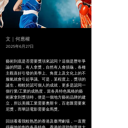
文｜何應權
2025年6月27日
藝術到底是否需要獎項來認同？這個是歷年爭
論的問題，有人拿獎，自然有人會摃龜，各種
主觀喜好引發的美學上、角度上及文化上的不
服氣就會引起爭議。可是，某程度上，獎項的
誕生，相較於認可個人的成就，更多是認同一
個行業/工業的成熟度，當各具特色風格的藝
術家拿到獎項時，便是一個地方藝術品牌的建
立，所以美國工業需要奧斯卡，百老匯需要東
尼獎，而華語電影需要金馬獎。
回頭看看我較熟悉的香港及臺灣劇場，一直覺
得兩地的創作各具特色，香港的資助制度使大