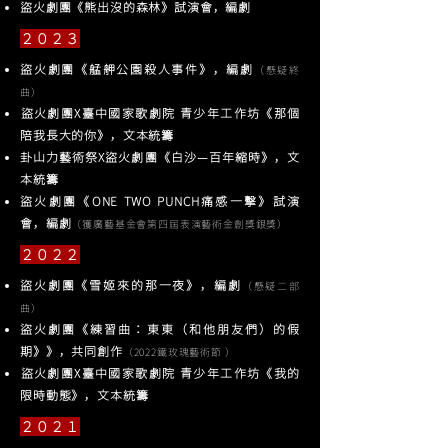
盜火劇團《熊出沒的森林》試演會，編劇
２０２３
盜火劇團《艋舺公園殺人事件》，編劇
（懸疑終
曲）
​盜火劇團X臺中國家歌劇院 青少年工作坊《那個
陪我長大的你》，文本統籌
卦山力藝術祭X盜火劇團《白沙—百年縮時》，文
本統籌
盜火劇團《ONE TWO PUNCH痛感一擊》試演
會，編劇
（獲廣藝基金會第四屆表演藝術金創獎銀獎）
２０２２
盜火劇團《雪姬來的那一夜》，編劇
（懸疑二部
曲）
盜火劇團《練習曲：東東（和他朋友們）的假
期》》，共同創作
（2022鐵玫瑰藝術節 ）
​盜火劇團X臺中國家歌劇院 青少年工作坊《我的
限時動態》，文本統籌
２０２１