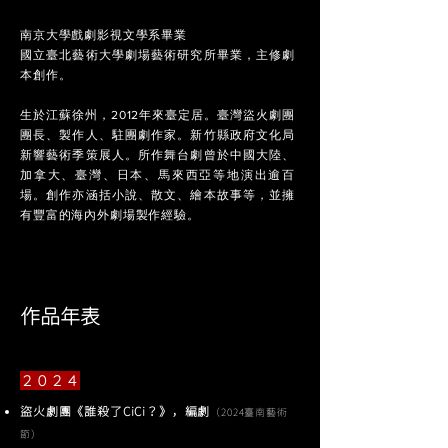
南京大學戲劇影視文學系畢業
國立臺北藝術大學劇場藝術研究所畢業，主修劇
本創作。
生於江蘇徐州，2012年來臺定居。臺灣盜火劇團
團長、製作人、駐團劇作家。新竹縣政府文化局
新響藝術季策展人。所作舞台劇曾於中國大陸、
加拿大、臺灣、日本、馬來西亞等地演出逾百
場。創作亦涵括小說、散文、繪本故事等，並擁
有豐富的海內外劇場製作經驗。
作品年表
２０２４
盜火劇團《誰殺了CiCi？》，編劇
（2024臺南藝術
節）