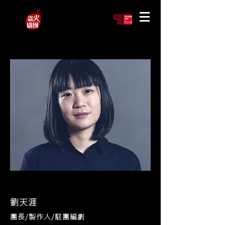
劉天涯
團長/製作人/駐團編劇