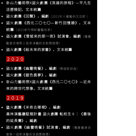
卦山力藝術祭X盜火劇團《英雄的旅程》—平凡生
活歷險記，文本統籌
盜火劇團《回聲》，編劇
（2021年人權藝術生活節 ）
盜火劇團《西元二〇七〇—新竹回憶錄》，文本
統籌
（2021新竹縣新響藝術季）
盜火劇團《雪姬來的那一夜》試演會，編劇
（獲廣
藝基金會第三屆表演藝術金創獎銀獎）
​盜火劇團《給未來的家書》，文本統籌
２０２０
盜火劇團《幽靈晚餐》，編劇
（懸疑首部曲）
盜火劇團《銀色異夢》，編劇
卦山力藝術祭X盜火劇團《西元二〇七〇》—近未
來的跨世代想像，文本統籌
２０１９
火劇團《米奇去哪裡》，編劇
盜
員林演藝廳駐館計畫 盜火劇團 転校生Ⅱ：《最後
的延長賽》，編劇
盜火劇團《幽靈晚餐》試演會，編劇
（獲廣藝基金
會第一屆表演藝術金創獎銀獎）