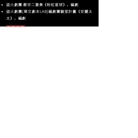
盜火劇團 厭世二重奏《粉紅星球》，編劇
盜火劇團[華文劇本LAB]編劇實驗室計畫《安麗太
太》，編劇
２０１８
盜火劇團 [文學劇場1+1]《山路上》，編劇
（第二
屆「自己的劇本」原創戲劇節）
盜火劇團X平田織佐《転校生》，文本改編
（2018
新點子劇展）
２０１７
盜火劇團X平田織佐《台北筆記》，文本改編
（表
演藝術會 in 橫濱、2017台北藝術節）
２０１６
盜火劇團《姊妹》，編劇
（2016第一屆「自
己的劇本」原創戲劇節、2017彰化劇場藝術節、
2017兩岸小劇場藝術節）
​盜火劇團《那邊的我們》，編劇
（北京第七
屆南鑼鼓巷戲劇節、江蘇原創小劇場戲劇雙年