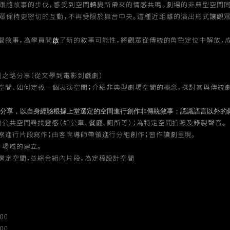
跟隨故事的步伐，感受到空間轉變所帶來的情感共鳴。劇場的非典型空間
眾保持更密切的互動，不再受限於舞台中央。這種近距離的演出形式讓觀
間敘事，為學員開啟了新的敘事可能性，將觀眾從傳統的角色定位中解放，
劇之路分享（從文學到電影到戲劇）
空間、如何定義一個表演空間；介紹非典型劇場空間的概念，探討其與傳統
分享，以自身經驗根據上堂選定的空間進行創作非傳統敘事；認識語言以外的敘事；P
的公共空間尋找靈感（如公車、餐廳、廁所等）；為特定空間拍照及錄製聲音。
察進行片段寫作；由客席導師帶領進行分組創作；習作讀劇呈現。
，場域的建立。
選定空間，並綜合組內片段，為定稿設計空間
:00
:00