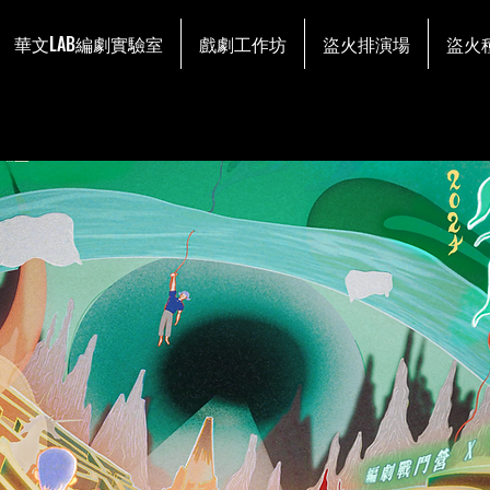
華文LAB編劇實驗室
戲劇工作坊
盜火排演場
盜火