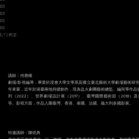
:00
:00
:00
:00
/T2教室
講師：何應權
劇場/影視編導，畢業於浸會大學文學系及國立臺北藝術大學劇場藝術研究所
年來臺，近年於港臺兩地持續創作，現為盜火劇團藝術總監。編與導作品曾
列（2022）、世界劇場設計展（2017）、臺灣國際藝術節（2018）及
等。影視方面，作品入圍臺灣、香港、泰國、法國、義大利多國影展。
特邀講師：陳煜典