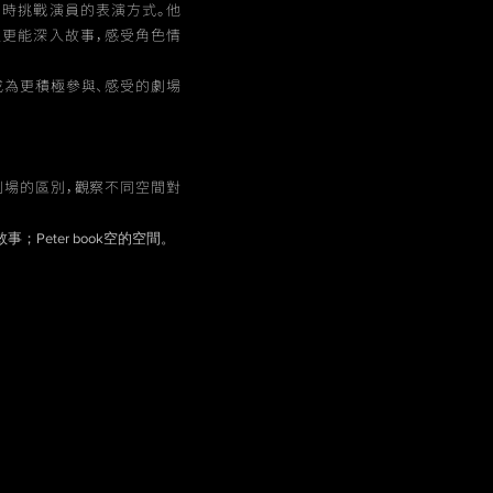
同時挑戰演員的表演方式。他
眾更能深入故事，感受角色情
成為更積極參與、感受的劇場
劇場的區別，觀察不同空間對
eter book空的空間。