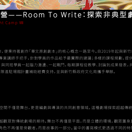
——Room To Write：探索非典
ght Camp Ⅷ
以來，便秉持著創作「華文原創劇本」的核心概念一路至今。自2019年起與新
專業講師手把手，針對學員的作品給予最實際的建議；多樣的課程規劃，提
，與同班學員一起腦力激盪、一起戰鬥，每期課程從教學、討論到成果發表，共
隊進駐場館計畫補助經費支持，並與新竹縣政府文化局攜手舉辦。
空間不僅是舞台，更是編劇與導演的共同創意領域。這種劇場探索超越傳
越觀眾對傳統劇場的期待。舞台不再僅是平面，而是立體的環境，觀眾置身
角色不再僅是旁觀者，而是故事的一部分。當中的書寫模式更透過不同的特