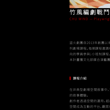
竹風編劇戰鬥營
CHU WIND — Playwri
盜火劇團自2013年創團
列劇場課程。每期課程邀請
向的學員參與；小班制課程
本計畫獲文化部媒合演藝團
▍
課程介紹
在非典型劇場空間敘事中，
的敘事體驗。
創作者透過空間的運用，超
空間成為互動的平台，觀眾