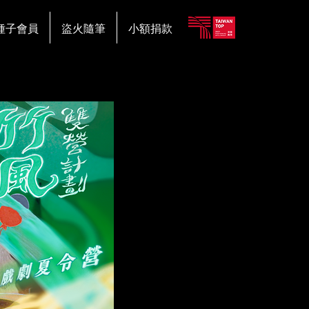
種子會員
盜火隨筆
小額捐款