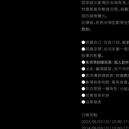
眾穿越在劇場的各個角落，
們需要善用整個空間，與觀
感的細微變化。
此課程，針對非典型劇場空
體驗。
●認識自己：自我介紹、戲
●認識空間：如何定義一個
敘事的影響。
●
：
客席導師陳煜典
個人創作
●出走：離開課室，到不同
●客席導師陳煜典：根據觀
●劇場與美術館：看與被看
●若空間是一種角色：分組
●成果發表彩排
●成果發表
日期地點
2024/06/02（日）10:00-17
2024/06/09（日）10:00-17